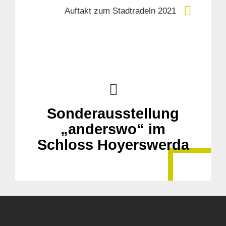
Auftakt zum Stadtradeln 2021
Suche
für:
Sonderausstellung
„anderswo“ im
Schloss Hoyerswerda