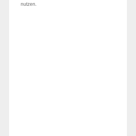
Suche
nutzen.
für: