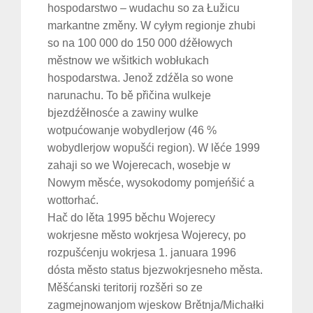
hospodarstwo – wudachu so za Łužicu
markantne změny. W cyłym regionje zhubi
so na 100 000 do 150 000 dźěłowych
městnow we wšitkich wobłukach
hospodarstwa. Jenož zdźěla so wone
narunachu. To bě přičina wulkeje
bjezdźěłnosće a zawiny wulke
wotpućowanje wobydlerjow (46 %
wobydlerjow wopušći region). W lěće 1999
zahaji so we Wojerecach, wosebje w
Nowym měsće, wysokodomy pomjeńšić a
wottorhać.
Hač do lěta 1995 běchu Wojerecy
wokrjesne město wokrjesa Wojerecy, po
rozpušćenju wokrjesa 1. januara 1996
dósta město status bjezwokrjesneho města.
Měšćanski teritorij rozšěri so ze
zagmejnowanjom wjeskow Brětnja/Michałki