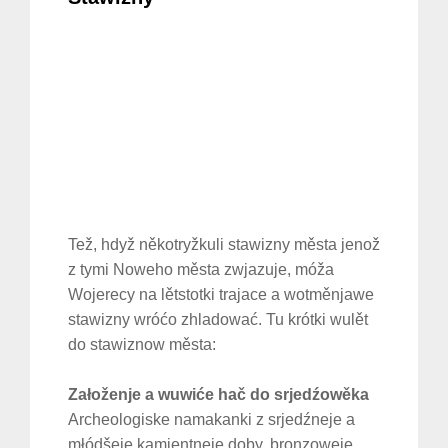
Tež, hdyž někotryžkuli stawizny města jenož
z tymi Noweho města zwjazuje, móža
Wojerecy na lětstotki trajace a wotměnjawe
stawizny wróćo zhladować. Tu krótki wulět
do stawiznow města:
Załoženje a wuwiće hač do srjedźowěka
Archeologiske namakanki z srjedźneje a
młódšeje kamjentneje doby, bronzoweje