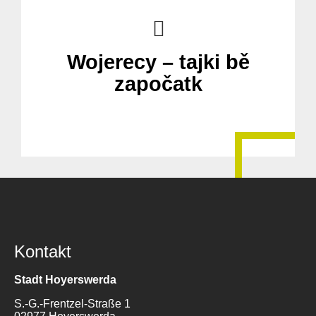
Wojerecy – tajki bě
započatk
Kontakt
Stadt Hoyerswerda
S.-G.-Frentzel-Straße 1