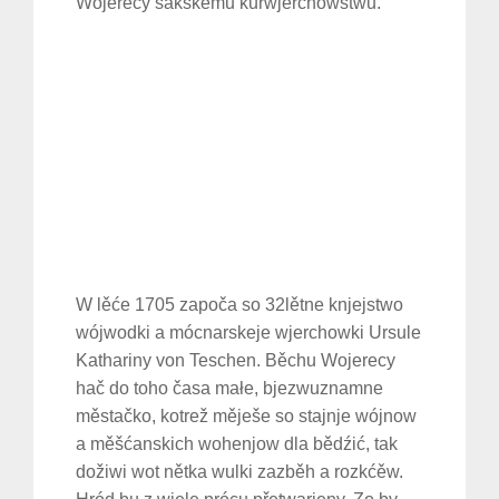
Wojerecy sakskemu kurwjerchowstwu.
W lěće 1705 započa so 32lětne knjejstwo
wójwodki a mócnarskeje wjerchowki Ursule
Kathariny von Teschen. Běchu Wojerecy
hač do toho časa małe, bjezwuznamne
městačko, kotrež měješe so stajnje wójnow
a měšćanskich wohenjow dla bědźić, tak
dožiwi wot nětka wulki zazběh a rozkćěw.