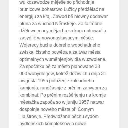
wulkozawodźe měješe so přichodnje
brunicowe bohatstwo Łužicy předźěłać na
energiju za kraj. Zawod bě hłowny dodawar
płuna za wuchod Němskeje. Za to trěbne
dźěłowe mocy mějachu so koncentrować a
zasydlić w nowonastawacym měsće.
Wojerecy buchu dobreho wobchadneho
zwiska, čisteho powětra a za twar města
optimalnych wuměnjenjow dla wuzwolene.
Za spočatku bě za město planowane 38
000 wobydlerjow, kotrež dožiwichu dnja 31.
awgusta 1955 połoženje zakładneho
kamjenja, runočasnje z prěnim zarywom za
Suche
für:
kombinat. Po prěnim rozšěrjenju na kromje
městačka započa so w juniju 1957 natwar
dospołnje noweho města při Čornym
Halštrowje. Předwidźane běchu sydom
bydlenskich kompleksow a nowe