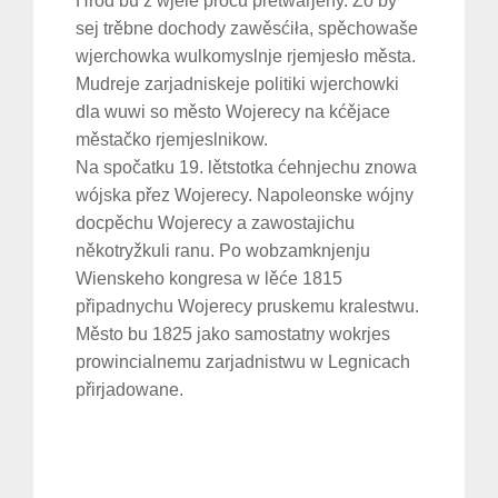
Hród bu z wjele prócu přetwarjeny. Zo by
sej trěbne dochody zawěsćiła, spěchowaše
wjerchowka wulkomyslnje rjemjesło města.
Mudreje zarjadniskeje politiki wjerchowki
dla wuwi so město Wojerecy na kćějace
městačko rjemjeslnikow.
Na spočatku 19. lětstotka ćehnjechu znowa
wójska přez Wojerecy. Napoleonske wójny
docpěchu Wojerecy a zawostajichu
někotryžkuli ranu. Po wobzamknjenju
Wienskeho kongresa w lěće 1815
připadnychu Wojerecy pruskemu kralestwu.
Město bu 1825 jako samostatny wokrjes
prowincialnemu zarjadnistwu w Legnicach
přirjadowane.