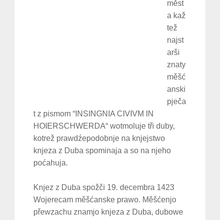
měst
a kaž
tež
najst
arši
znaty
měšć
anski
pječa
t z pismom “INSINGNIA CIVIVM IN
HOIERSCHWERDA“ wotmoluje tři duby,
kotrež prawdźepodobnje na knjejstwo
knjeza z Duba spominaja a so na njeho
poćahuja.
Knjez z Duba spožči 19. decembra 1423
Wojerecam měšćanske prawo. Měšćenjo
přewzachu znamjo knjeza z Duba, dubowe