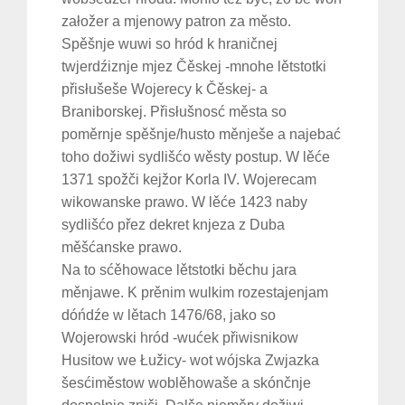
załožer a mjenowy patron za město.
Spěšnje wuwi so hród k hraničnej
twjerdźiznje mjez Čěskej -mnohe lětstotki
přisłušeše Wojerecy k Čěskej- a
Braniborskej. Přisłušnosć města so
poměrnje spěšnje/husto měnješe a najebać
toho dožiwi sydlišćo wěsty postup. W lěće
1371 spožči kejžor Korla IV. Wojerecam
wikowanske prawo. W lěće 1423 naby
sydlišćo přez dekret knjeza z Duba
měšćanske prawo.
Na to sćěhowace lětstotki běchu jara
měnjawe. K prěnim wulkim rozestajenjam
dóńdźe w lětach 1476/68, jako so
Wojerowski hród -wućek přiwisnikow
Husitow we Łužicy- wot wójska Zwjazka
šesćiměstow woblěhowaše a skónčnje