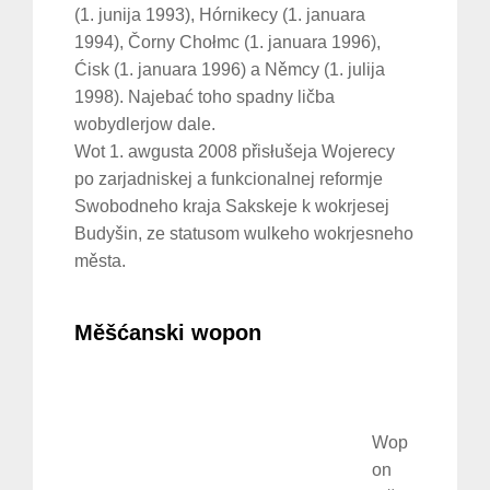
(1. junija 1993), Hórnikecy (1. januara
1994), Čorny Chołmc (1. januara 1996),
Ćisk (1. januara 1996) a Němcy (1. julija
1998). Najebać toho spadny ličba
wobydlerjow dale.
Wot 1. awgusta 2008 přisłušeja Wojerecy
po zarjadniskej a funkcionalnej reformje
Swobodneho kraja Sakskeje k wokrjesej
Budyšin, ze statusom wulkeho wokrjesneho
města.
Měšćanski wopon
Wop
on