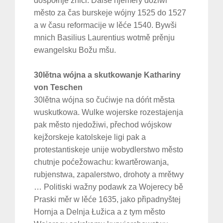
dospołnje zniči. Dalše njeměry dožiwi
město za čas burskeje wójny 1525 do 1527
a w času reformacije w lěće 1540. Bywši
mnich Basilius Laurentius wotmě prěnju
ewangelsku Božu mšu.
30lětna wójna a skutkowanje Kathariny
von Teschen
30lětna wójna so čućiwje na dóńt města
wuskutkowa. Wulke wojerske rozestajenja
pak město njedožiwi, přechod wójskow
kejžorskeje katolskeje ligi pak a
protestantiskeje unije wobydlerstwo město
chutnje poćežowachu: kwartěrowanja,
rubjenstwa, zapalerstwo, drohoty a mrětwy
… Politiski wažny podawk za Wojerecy bě
Praski měr w lěće 1635, jako připadnyštej
Hornja a Delnja Łužica a z tym město