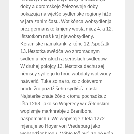
doby a doromskeje železoweje doby
pokazuja na wjetše sydlenske regiony hižo
w jara zahim času. Wot kónca wobsydlenja
přez germanske kmjeny wosta mjez 4. a 12.
lětstotkom naš kraj njewobsydleny.
Keramiske namakanki z kónc 12. /spočatk
13. lětstotka swědča wo zhromadnym
sydlenju němskich a serbskich sydlerjow.
W druhej połojcy 13. lětstotka dachu sej
němscy sydlerjo tu hród wobdaty wot wody
natwarić. Tuka so na to, zo z dotwarom
hrodu žro pozdźišeho sydlišća nasta.
Najstarše znate žórło k tomu pochadźa z
lěta 1268, jako so Wojerecy w dźělenskim
wopismje markhrabje z Branibora
naspomnichu. We wopismje z lěta 1272
mjenuje so Hoyer von Vredeburg jako
wobsedźer hrodu. Móhło tež być, zo bě wón