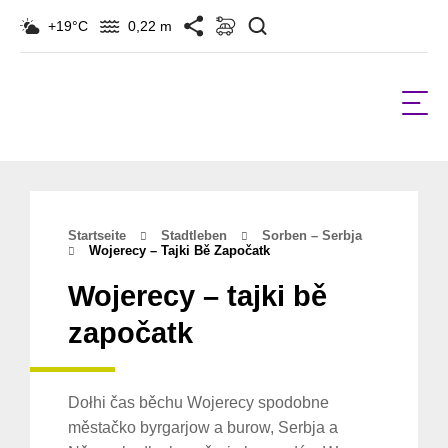
Suchen
+19°C
0,22 m
Startseite
Stadtleben
Sorben – Serbja
Wojerecy – Tajki Bě Započatk
Wojerecy – tajki bě
započatk
Dołhi čas běchu Wojerecy spodobne
městačko byrgarjow a burow, Serbja a