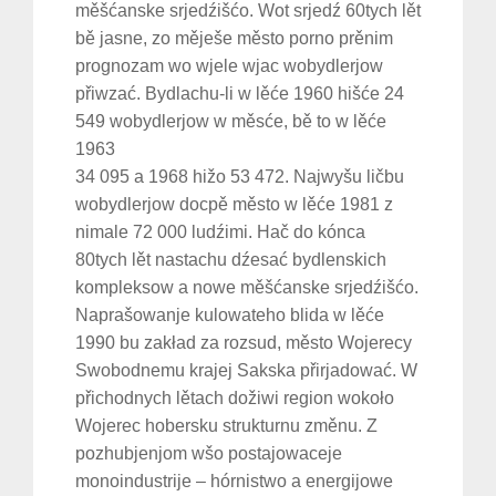
měšćanske srjedźišćo. Wot srjedź 60tych lět
bě jasne, zo měješe město porno prěnim
prognozam wo wjele wjac wobydlerjow
přiwzać. Bydlachu-li w lěće 1960 hišće 24
549 wobydlerjow w měsće, bě to w lěće
1963
34 095 a 1968 hižo 53 472. Najwyšu ličbu
wobydlerjow docpě město w lěće 1981 z
nimale 72 000 ludźimi. Hač do kónca
80tych lět nastachu dźesać bydlenskich
kompleksow a nowe měšćanske srjedźišćo.
Naprašowanje kulowateho blida w lěće
1990 bu zakład za rozsud, město Wojerecy
Swobodnemu krajej Sakska přirjadować. W
přichodnych lětach dožiwi region wokoło
Wojerec hobersku strukturnu změnu. Z
pozhubjenjom wšo postajowaceje
monoindustrije – hórnistwo a energijowe