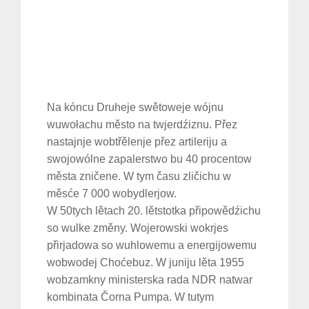
Na kóncu Druheje swětoweje wójnu
wuwołachu město na twjerdźiznu. Přez
nastajnje wobtřělenje přez artileriju a
swojowólne zapalerstwo bu 40 procentow
města zničene. W tym času zličichu w
měsće 7 000 wobydlerjow.
W 50tych lětach 20. lětstotka připowědźichu
so wulke změny. Wojerowski wokrjes
přirjadowa so wuhlowemu a energijowemu
wobwodej Choćebuz. W juniju lěta 1955
wobzamkny ministerska rada NDR natwar
kombinata Čorna Pumpa. W tutym