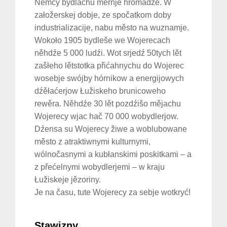
Němcy bydlachu měrnje hromadźe. W
załožerskej dobje, ze spočatkom doby
industrializacije, nabu město na wuznamje.
Wokoło 1905 bydleše we Wojerecach
něhdźe 5 000 ludźi. Wot srjedź 50tych lět
zašłeho lětstotka přićahnychu do Wojerec
wosebje swójby hórnikow a energijowych
dźěłaćerjow Łužiskeho brunicoweho
rewěra. Něhdźe 30 lět pozdźišo mějachu
Wojerecy wjac hač 70 000 wobydlerjow.
Dźensa su Wojerecy žiwe a woblubowane
město z atraktiwnymi kulturnymi,
wólnočasnymi a kubłanskimi poskitkami – a
z přećelnymi wobydlerjemi – w kraju
Łužiskeje jězoriny.
Je na času, tute Wojerecy za sebje wotkryć!
Stawizny