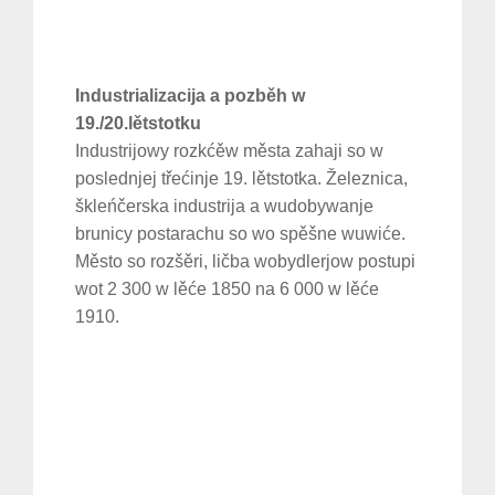
Industrializacija a pozběh w
19./20.lětstotku
Industrijowy rozkćěw města zahaji so w
poslednjej třećinje 19. lětstotka. Železnica,
škleńčerska industrija a wudobywanje
brunicy postarachu so wo spěšne wuwiće.
Město so rozšěri, ličba wobydlerjow postupi
wot 2 300 w lěće 1850 na 6 000 w lěće
1910.