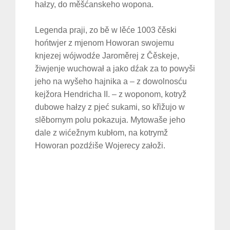
hałzy, do měšćanskeho wopona.
Legenda praji, zo bě w lěće 1003 čěski
hońtwjer z mjenom Howoran swojemu
knjezej wójwodźe Jaroměrej z Čěskeje,
žiwjenje wuchował a jako dźak za to powyši
jeho na wyšeho hajnika a – z dowolnosću
kejžora Hendricha II. – z woponom, kotryž
dubowe hałzy z pjeć sukami, so křižujo w
slěbornym polu pokazuja. Mytowaše jeho
dale z wićežnym kubłom, na kotrymž
Howoran pozdźiše Wojerecy załoži.