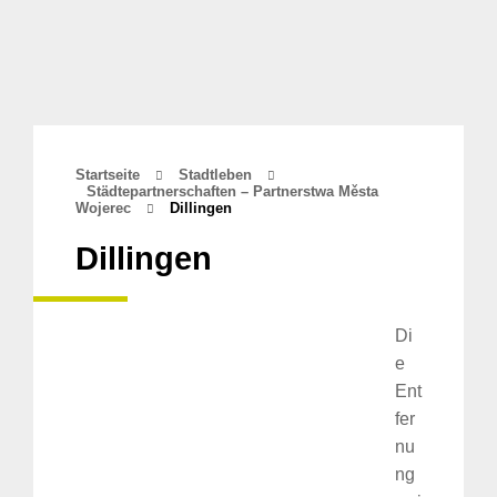
Startseite
Stadtleben
Städtepartnerschaften – Partnerstwa Města
Wojerec
Dillingen
Dillingen
Di
e
Ent
fer
nu
ng