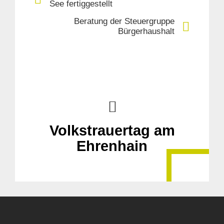
See fertiggestellt
Beratung der Steuergruppe
Bürgerhaushalt
Suche
für:
Volkstrauertag am
Ehrenhain