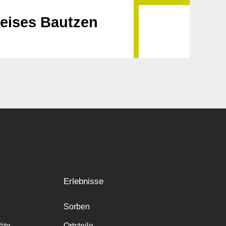
reises Bautzen
Erlebnisse
Sorben
räte
Ortsteile