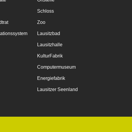
Schloss
trat
Zoo
mationssystem
Lausitzbad
Lausitzhalle
KulturFabrik
Computermuseum
Energiefabrik
Lausitzer Seenland