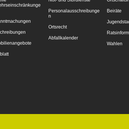
ehrseinschränkunge
Personalausschreibunge
Beiräte
n
anntmachungen
Jugendstad
Ortsrecht
chreibungen
Ratsinfor
Abfallkalender
bilienangebote
Wahlen
blatt