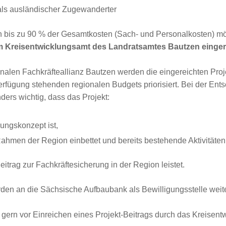
als ausländischer Zugewanderter
on bis zu 90 % der Gesamtkosten (Sach- und Personalkosten) m
m Kreisentwicklungsamt des Landratsamtes Bautzen einger
ionalen Fachkräfteallianz Bautzen werden die eingereichten Pro
rfügung stehenden regionalen Budgets priorisiert. Bei der Ent
nders wichtig, dass das Projekt:
ungskonzept ist,
 Rahmen der Region einbettet und bereits bestehende Aktivitäten
itrag zur Fachkräftesicherung in der Region leistet.
den an die Sächsische Aufbaubank als Bewilligungsstelle weite
h gern vor Einreichen eines Projekt-Beitrags durch das Kreisen