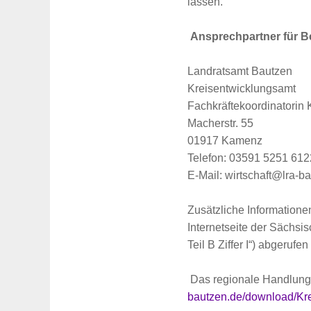
lassen.
Suche
Ansprechpartner für B
für:
Landratsamt Bautzen
Kreisentwicklungsamt
Fachkräftekoordinatorin 
Macherstr. 55
01917 Kamenz
Telefon: 03591 5251 61
E-Mail: wirtschaft@lra-b
Zusätzliche Informatione
Internetseite der Sächsi
Teil B Ziffer I“) abgerufe
Das regionale Handlung
bautzen.de/download/Kre