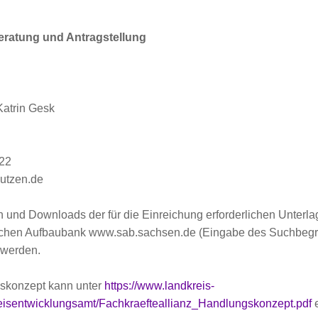
eratung und Antragstellung
Katrin Gesk
222
autzen.de
n und Downloads der für die Einreichung erforderlichen Unterl
schen Aufbaubank www.sab.sachsen.de (Eingabe des Suchbegriff
n werden.
skonzept kann unter
https://www.landkreis-
isentwicklungsamt/Fachkraefteallianz_Handlungskonzept.pdf
e