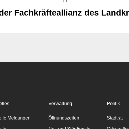
 der Fachkräfteallianz des Landk
elles
Verwaltung
Politik
elle Meldungen
Öffnungszeiten
Stadtrat
elle
Not- und Stördienste
Ortschafts