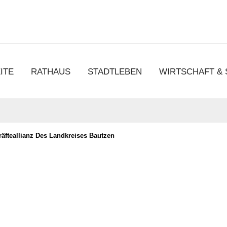
chen
ITE
RATHAUS
STADTLEBEN
WIRTSCHAFT &
räfteallianz Des Landkreises Bautzen