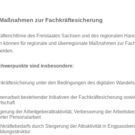
ür Maßnahmen zur Fachkräftesicherung
äfterichtlinie des Freistaates Sachsen und des regionalen Ha
en können für regionale und überregionale Maßnahmen zur Fachk
werden.
chwerpunkte sind insbesondere:
räftesicherung unter den Bedingungen des digitalen Wandels
narbeit bestehender Initiativen der Fachkräftesicherung sow
tschaft
rung der Arbeitgeberattraktivität, Verbesserung der Arbeitsb
rter Personalarbeit
kräftebedarfs durch Steigerung der Attraktivität in Engpassbe
ldungsstruktur