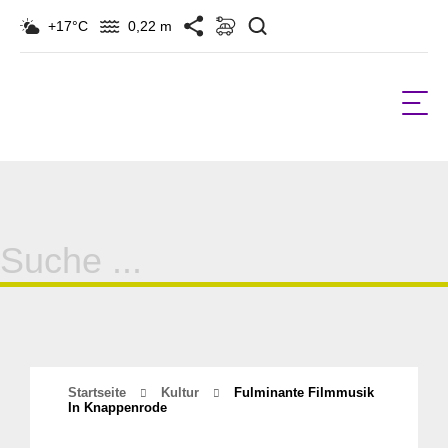
Suchen
+17°C
0,22 m
Suche
für:
Startseite
Kultur
Fulminante Filmmusik
In Knappenrode