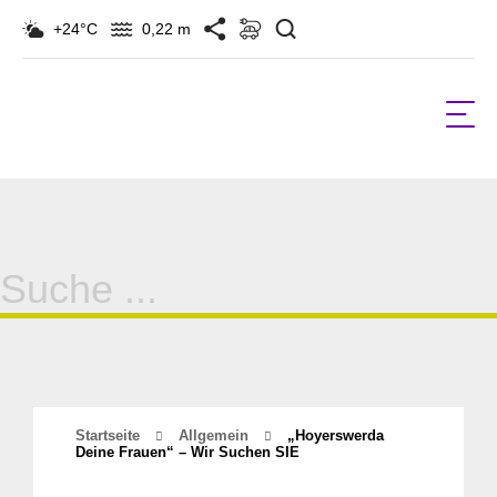
Suchen
+24°C
0,22 m
Suche
für:
Startseite
Allgemein
„Hoyerswerda
Deine Frauen“ – Wir Suchen SIE