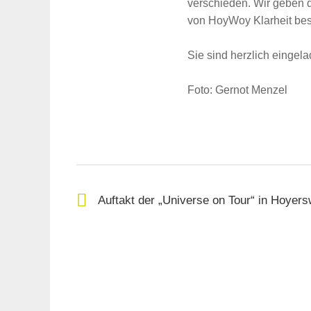
verschieden. Wir geben 
von HoyWoy Klarheit best
Suche
für:
Sie sind herzlich eingel
Foto: Gernot Menzel
Auftakt der „Universe on Tour“ in Hoyer