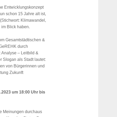
che Entwicklungskonzept
n schon 15 Jahre alt ist,
 (Stichwort: Klimawandel,
 im Blick haben.
vom Gesamtstädtischen &
s GeREHK durch
: Analyse – Leitbild &
 Slogan als Stadt lautet:
een von Bürgerinnen und
htung Zukunft
.2023 um 18:00 Uhr bis
die Meinungen durchaus