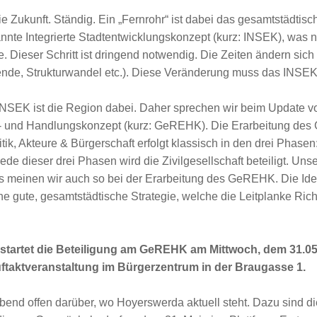
e Zukunft. Ständig. Ein „Fernrohr“ ist dabei das gesamtstädtis
nnte Integrierte Stadtentwicklungskonzept (kurz: INSEK), was nu
. Dieser Schritt ist dringend notwendig. Die Zeiten ändern sich
nde, Strukturwandel etc.). Diese Veränderung muss das INSEK
INSEK ist die Region dabei. Daher sprechen wir beim Update 
s- und Handlungskonzept (kurz: GeREHK). Die Erarbeitung de
tik, Akteure & Bürgerschaft erfolgt klassisch in den drei Phasen
e dieser drei Phasen wird die Zivilgesellschaft beteiligt. Unser
as meinen wir auch so bei der Erarbeitung des GeREHK. Die Id
ine gute, gesamtstädtische Strategie, welche die Leitplanke Ric
startet die Beteiligung am GeREHK am Mittwoch, dem 31.05
uftaktveranstaltung im Bürgerzentrum in der Braugasse 1.
Abend offen darüber, wo Hoyerswerda aktuell steht. Dazu sind 