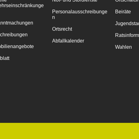
ehrseinschränkunge
Personalausschreibunge
Beiräte
n
anntmachungen
Jugendstad
Ortsrecht
chreibungen
Ratsinfor
Abfallkalender
bilienangebote
Wahlen
blatt