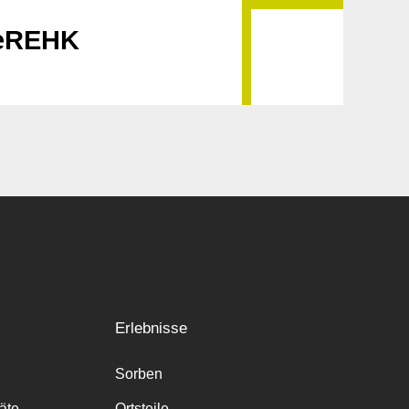
GeREHK
Erlebnisse
Sorben
räte
Ortsteile