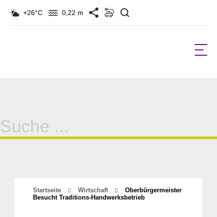
Suchen
+26°C
0,22 m
Suche
für:
Startseite
Wirtschaft
Oberbürgermeister
Besucht Traditions-Handwerksbetrieb