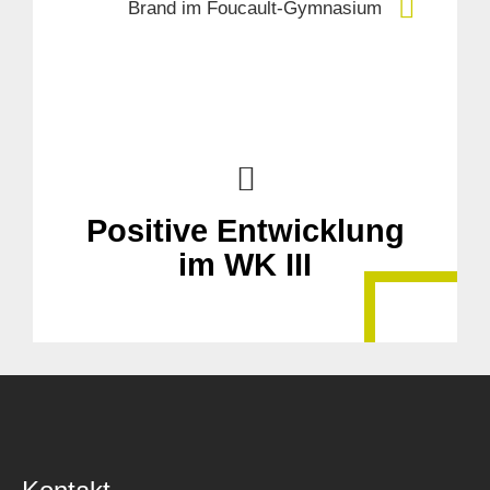
Brand im Foucault-Gymnasium
Positive Entwicklung
im WK III
Suche
für: