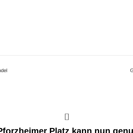
del
G
Pforzheimer Platz kann nun gen