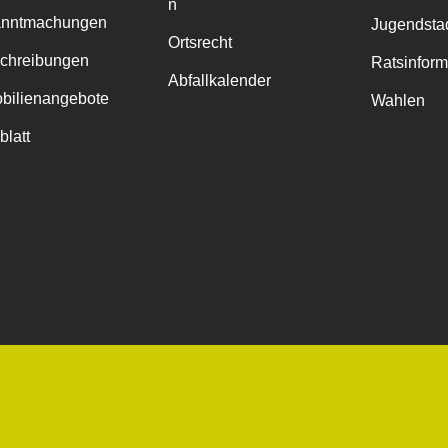
n
anntmachungen
Jugendstad
Ortsrecht
chreibungen
Ratsinfor
Abfallkalender
bilienangebote
Wahlen
blatt