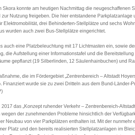
n Skora konnte am heutigen Nachmittag die neugeschaffenen S
ell zur Nutzung freigeben. Die hier entstandene Parkplatzanlag
für Elektromobilität, drei Behinderten-Stellplätze und sechs Wo
aus wurden auch zwei Bus-Stellplätze eingerichtet.
 auch eine Platzbeleuchtung mit 17 Lichtmasten ein, sowie d
 die Aufstellung einer Informationstafel und die Bereitstellung
me gepflanzt (19 Silberlinden, 12 Säulenhainbuchen) und Ra
nahme, die im Fördergebiet „Zentrenbereich – Altstadt Hoyers
o. Finanziert wurde sie zu zwei Dritteln aus dem Bund-Länder-P
P)
ni 2017 das „Konzept ruhender Verkehr – Zentrenbereich-Altsta
 wegen der zunehmenden Probleme hinsichtlich der Verfügbark
der Neubau von vier Parkplätzen enthalten ist. Mit der nunmehr 
mer Platz und den bereits realisierten Stellplatzanlagen im B