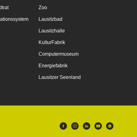
trat
Zoo
mationssystem
Lausitzbad
Lausitzhalle
KulturFabrik
Computermuseum
Energiefabrik
Lausitzer Seenland