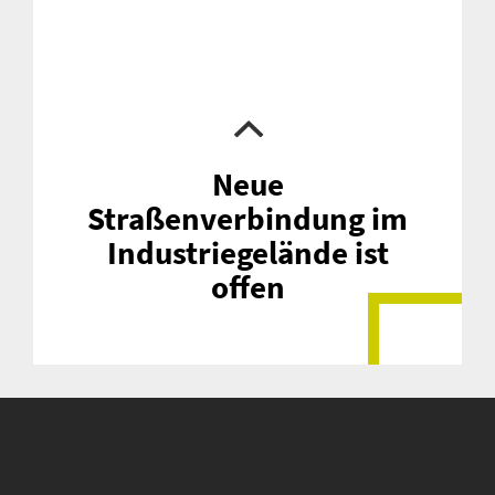
Neue
Suche
Straßenverbindung im
für:
Industriegelände ist
offen