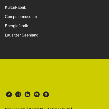
KulturFabrik
Computermuseum
Energiefabrik
Lausitzer Seenland