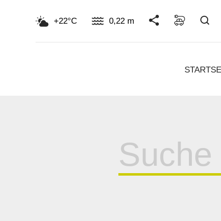
Su
+22°C
0,22 m
STARTSE
Suche
für: