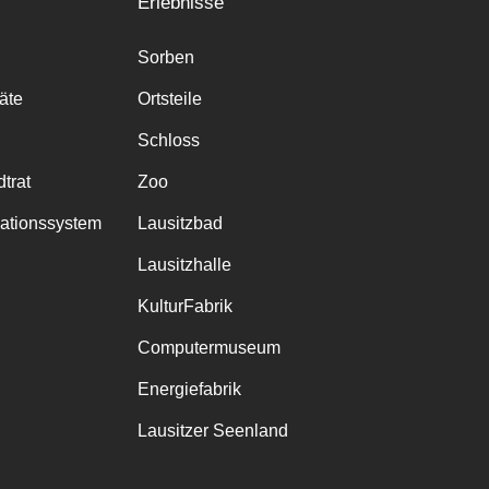
Erlebnisse
Sorben
räte
Ortsteile
Schloss
trat
Zoo
mationssystem
Lausitzbad
Lausitzhalle
KulturFabrik
Computermuseum
Energiefabrik
Lausitzer Seenland