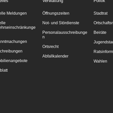
elles
Verwaltung
Politik
elle Meldungen
Öffnungszeiten
Stadtrat
elle
Not- und Stördienste
Ortschafts
ehrseinschränkunge
Personalausschreibunge
Beiräte
n
anntmachungen
Jugendstad
Ortsrecht
chreibungen
Ratsinfor
Abfallkalender
bilienangebote
Wahlen
blatt