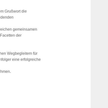
em Grußwort die
eidenden
hlreichen gemeinsamen
 Facetten der
chen Wegbegleitern für
olger eine erfolgreiche
ehmen.