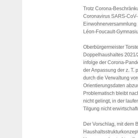
Trotz Corona-Beschränku
Coronavirus SARS-CoV-2 
Einwohnerversammlung z
Léon-Foucault-Gymnasiu
Oberbürgermeister Torst
Doppelhaushaltes 2021/
infolge der Corona-Pand
der Anpassung der z. T. p
durch die Verwaltung vo
Orientierungsdaten abzu
Problematisch bleibt na
nicht gelingt, in der lau
Tilgung nicht erwirtschaf
Der Vorschlag, mit dem 
Haushaltsstrukturkonzept