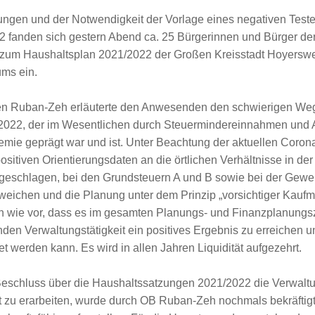
ngen und der Notwendigkeit der Vorlage eines negativen Teste
fanden sich gestern Abend ca. 25 Bürgerinnen und Bürger de
um Haushaltsplan 2021/2022 der Großen Kreisstadt Hoyerswer
ms ein.
en Ruban-Zeh erläuterte den Anwesenden den schwierigen Weg
2022, der im Wesentlichen durch Steuermindereinnahmen und
emie geprägt war und ist. Unter Beachtung der aktuellen Cor
ositiven Orientierungsdaten an die örtlichen Verhältnisse in d
rgeschlagen, bei den Grundsteuern A und B sowie bei der Gewe
weichen und die Planung unter dem Prinzip „vorsichtiger Kauf
ch wie vor, dass es im gesamten Planungs- und Finanzplanungsz
fenden Verwaltungstätigkeit ein positives Ergebnis zu erreichen 
tet werden kann. Es wird in allen Jahren Liquidität aufgezehrt.
Beschluss über die Haushaltssatzungen 2021/2022 die Verwaltu
 zu erarbeiten, wurde durch OB Ruban-Zeh nochmals bekräftigt 