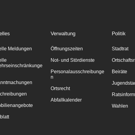
elles
Verwaltung
Politik
elle Meldungen
Öffnungszeiten
Stadtrat
elle
Not- und Stördienste
Ortschafts
ehrseinschränkunge
Personalausschreibunge
Beiräte
n
anntmachungen
Jugendstad
Ortsrecht
chreibungen
Ratsinfor
Abfallkalender
bilienangebote
Wahlen
blatt