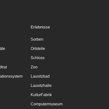
Erlebnisse
Sorben
räte
Ortsteile
Schloss
trat
Zoo
mationssystem
Lausitzbad
Lausitzhalle
KulturFabrik
Computermuseum