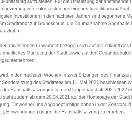
zukunftsfähig aufzustellen. Für die Umsetzung der anstehenden
ie Finanzierung von Folgekosten aus eigenen Investitionsmaßna
igsten Investitionen in den nächsten Jahren sind begonnene 
Am Stadtrand“ zur Grundschule, die Baumaßnahme Sporthalle
warzkollm.
der anwesenden Einwohner bezogen sich auf die Zukunft des
einheitliches Marketing der Stadt sowie auf den Gesamtschulde
gungsunternehmen.
 wird in den nächsten Wochen in zwei Sitzungen des Finanza
er Sondersitzung des Stadtrates am 11. Mai 2021 beschlossen we
 der Haushaltssatzungen für den Doppelhaushalt 2021/2022 erfo
nd steht zudem ab dem 20.04.2021 auf der Homepage der Stadt
gung. Einwohner und Abgabepflichtige haben in der Zeit vom 2
eit, Einwendungen gegen die Haushaltssatzung zu erheben.