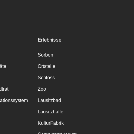
Erlebnisse
Sorben
räte
Ortsteile
Schloss
trat
Zoo
mationssystem
Lausitzbad
Lausitzhalle
KulturFabrik