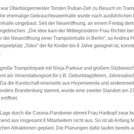
 war Oberbürgermeister Torsten Ruban-Zeh zu Besuch im Tra
Die ehemalige Gebrauchtwarenhalle wurde nach ausführlichen
nhalle umgebaut. Seit der Neueröffnung, an einem Freitag dem 
ngebrochen. „Die Idee kam der Mitbegründerin Frau Richter bei
 die Neueröffnung einer Trampolinhalle in Berlin“, so Andrea H
rspielplatz „Tobix“ der für Kinder bis 6 Jahre geeignet ist, konn
.
 große Trampolinpark mit Ninja-Parkour und großem Sitzbereich
nt als Veranstaltungsort für z.B. Geburtstagsfeiern, Jahresabs
Da die Kundschaft einerseits aus Hoyerswerda und andererse
sonders Brandenburg stammt, wurde eine zweiter Standort am 2
eröffnet.
 Lage durch die Corona-Pandemie stimmt Frau Hartkopf zwar be
nd aus insgesamt 8 Mitarbeitern nicht aus. So ist ab Anfang M
ichen Attraktionen geplant. Die Planungen dafür laufen bereits 