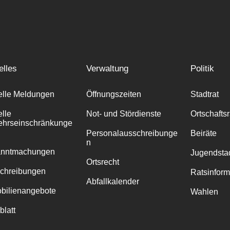
elles
Verwaltung
Politik
elle Meldungen
Öffnungszeiten
Stadtrat
elle
Not- und Stördienste
Ortschafts
ehrseinschränkunge
Personalausschreibunge
Beiräte
n
anntmachungen
Jugendstad
Ortsrecht
chreibungen
Ratsinfor
Abfallkalender
bilienangebote
Wahlen
blatt