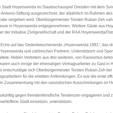
e Stadt Hoyerswerda im Staatsschauspiel Dresden mit dem So
Antonio-Stiftung ausgezeichnet, der alljährlich im Rahmen de
ratie vergeben wird. Oberbürgermeister Torsten Ruban-Zeh na
 Akteure in Hoyerswerda entgegennehmen. Weitere Gäste aus Ho
ter der Initiative Zivilgesellschaft und der RAA Hoyerswerda/Os
n Echo auf das Gedenkwochenende „Hoyerswerda 1991“, das die I
Hoyerswerda und zahlreichen Partnern, Unterstützern und Spo
tete. Neben Vertretern aus drei weiteren, von Rassismus betro
waren auch einige der ehemaligen Vertragsarbeiter zu Gast i
entschuldigte sich Oberbürgermeister Torsten Ruban-Zeh bei
sarbeitern für die erlebten Anfeindungen. Es war die erste offi
im Zusammenhang mit den rassistischen Ausschreitungen im He
 zukünftig gegen fremdenfeindliche Tendenzen engagieren und zi
 weltoffene Stadt einsetzen, unterstützen.