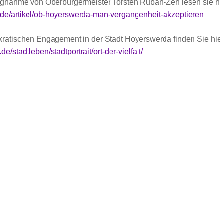
ungnahme von Oberbürgermeister Torsten Ruban-Zeh lesen sie hi
.de/artikel/ob-hoyerswerda-man-vergangenheit-akzeptieren
ratischen Engagement in der Stadt Hoyerswerda finden Sie hie
/stadtleben/stadtportrait/ort-der-vielfalt/