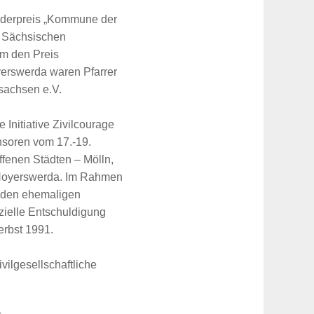
nderpreis „Kommune der
s Sächsischen
hm den Preis
yerswerda waren Pfarrer
tsachsen e.V.
nitiative Zivilcourage
nsoren vom 17.-19.
ffenen Städten – Mölln,
n Hoyerswerda. Im Rahmen
 den ehemaligen
zielle Entschuldigung
rbst 1991.
vilgesellschaftliche