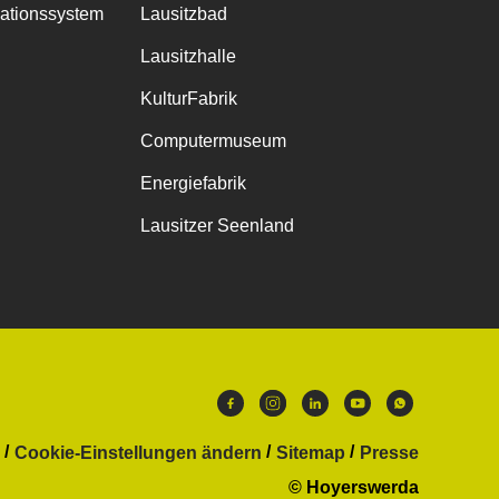
mationssystem
Lausitzbad
Lausitzhalle
KulturFabrik
Computermuseum
Energiefabrik
Lausitzer Seenland
Cookie-Einstellungen ändern
Sitemap
Presse
© Hoyerswerda