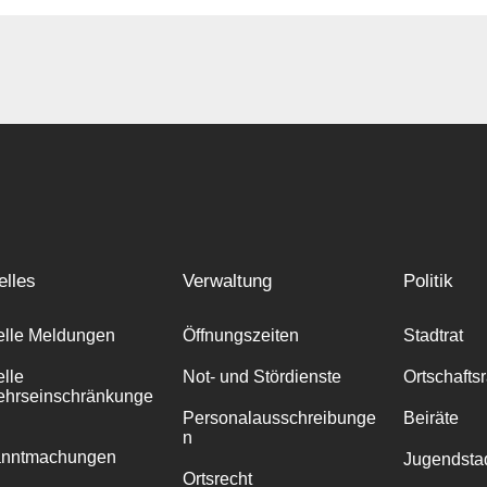
elles
Verwaltung
Politik
elle Meldungen
Öffnungszeiten
Stadtrat
elle
Not- und Stördienste
Ortschafts
ehrseinschränkunge
Personalausschreibunge
Beiräte
n
anntmachungen
Jugendstad
Ortsrecht