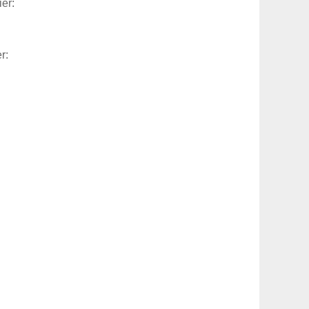
er:
r: