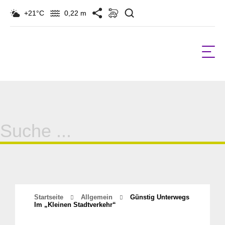
Suchen
+21°C
0,22 m
Suche
für:
Startseite
Allgemein
Günstig Unterwegs
Im „kleinen Stadtverkehr“