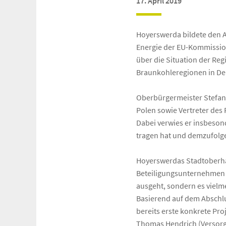
17. April 2019
Hoyerswerda bildete den A
Energie der EU-Kommission,
über die Situation der Re
Braunkohleregionen in De
Oberbürgermeister Stefan
Polen sowie Vertreter des
Dabei verwies er insbeson
tragen hat und demzufolge
Hoyerswerdas Stadtoberha
Beteiligungsunternehmen i
ausgeht, sondern es viel
Basierend auf dem Abschl
bereits erste konkrete Pr
Thomas Hendrich (Versor