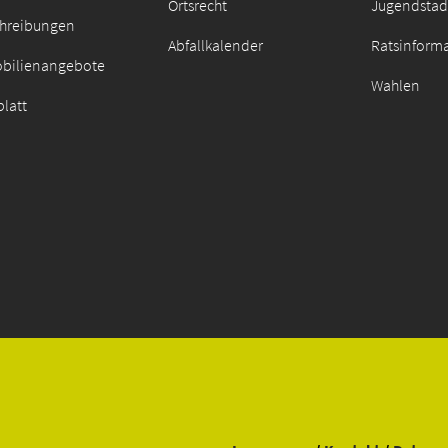
Ortsrecht
Jugendstad
chreibungen
Abfallkalender
Ratsinform
bilienangebote
Wahlen
latt