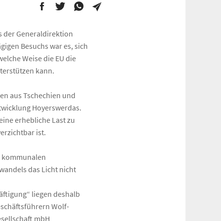
s der Generaldirektion
ägigen Besuchs war es, sich
welche Weise die EU die
terstützen kann.
nen aus Tschechien und
ntwicklung Hoyerswerdas.
ine erhebliche Last zu
rzichtbar ist.
er kommunalen
andels das Licht nicht
ftigung“ liegen deshalb
eschäftsführern Wolf-
sellschaft mbH