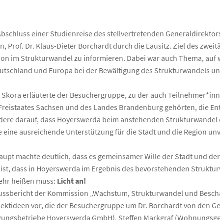
bschluss einer Studienreise des stellvertretenden Generaldirektor
 Prof. Dr. Klaus-Dieter Borchardt durch die Lausitz. Ziel des zweit
gion im Strukturwandel zu informieren. Dabei war auch Thema, auf 
utschland und Europa bei der Bewältigung des Strukturwandels un
 Skora erläuterte der Besuchergruppe, zu der auch Teilnehmer*in
 Freistaates Sachsen und des Landes Brandenburg gehörten, die E
dere darauf, dass Hoyerswerda beim anstehenden Strukturwandel e
 eine ausreichende Unterstützung für die Stadt und die Region unve
upt machte deutlich, dass es gemeinsamer Wille der Stadt und d
st, dass in Hoyerswerda im Ergebnis des bevorstehenden Strukturw
mehr heißen muss:
Licht an!
ussbericht der Kommission „Wachstum, Strukturwandel und Beschä
ojektideen vor, die der Besuchergruppe um Dr. Borchardt von den G
gungsbetriebe Hoyerswerda GmbH), Steffen Markgraf (Wohnungsge