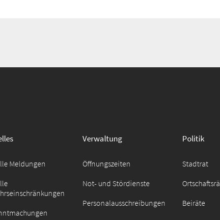
lles
Verwaltung
Politik
elle Meldungen
Öffnungszeiten
Stadtrat
lle
Not- und Stördienste
Ortschaftsr
ehrseinschränkungen
Personalausschreibungen
Beiräte
nntmachungen