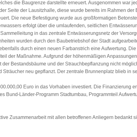
ches die Baugrenze darstellte erneuert. Ausgenommen war je
der Seite der Lausitzhalle, diese wurde bereits im Rahmen d
neuert. Die neue Befestigung wurde aus großformatigen Betonstei
nwassers erfolgt über die umlaufenden, seitlichen Entwässerun
n Sammelleitung in das zentrale Entwässerungsnetz der Versorg
heiten wurden durch den Baubetriebshof der Stadt aufgearbeite
 ebenfalls durch einen neuen Farbanstrich eine Aufwertung. Di
dteil der Maßnahme. Aufgrund der höhenmäßigen Anpassungen
alt der Bestandsbäume und der Strauchbepflanzung nicht möglic
 Sträucher neu gepflanzt. Der zentrale Brunnenplatz blieb in se
0.000,00 Euro in das Vorhaben investiert. Die Finanzierung erfo
s Bund-Länder-Programm Stadtumbau, Programmteil Aufwertu
ktive Zusammenarbeit mit allen betroffenen Anliegern bedankt si