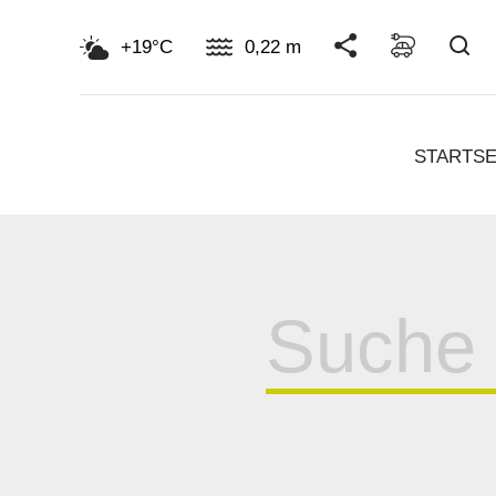
Su
+19°C
0,22 m
STARTSE
Suche
für: