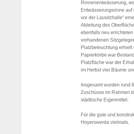
Rinnenentwässerung, wel
Entwässerungsrinne auf 
vor der Lausitzhalle“ er
Ableitung des Oberfläche
ebenfalls neu errichtete
vorhandenen Sitzgelegen
Platzbeleuchtung erhielt
Papierkörbe war Bestan
Platzfläche war der Erh
im Herbst vier Bäume und
Insgesamt wurden rund 60
Zuschüsse im Rahmen de
städtische Eigenmittel.
Für die gute und konstru
Hoyerswerda vielmals.