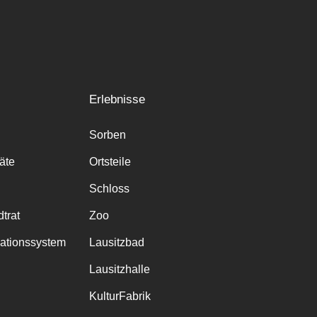
Erlebnisse
Sorben
räte
Ortsteile
Schloss
trat
Zoo
mationssystem
Lausitzbad
Lausitzhalle
KulturFabrik