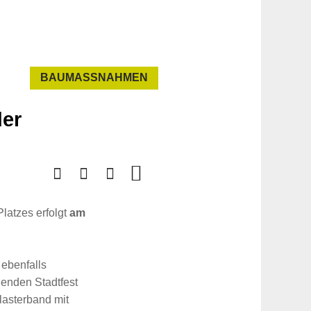
BAUMASSNAHMEN
der
latzes erfolgt
am
ebenfalls
denden Stadtfest
lasterband mit