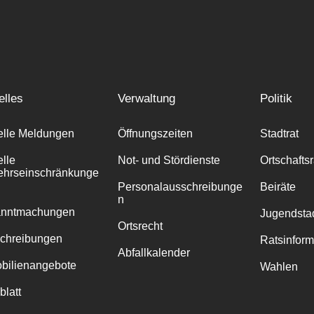
elles
Verwaltung
Politik
elle Meldungen
Öffnungszeiten
Stadtrat
elle
Not- und Stördienste
Ortschafts
ehrseinschränkunge
Personalausschreibunge
Beiräte
n
anntmachungen
Jugendstad
Ortsrecht
chreibungen
Ratsinfor
Abfallkalender
bilienangebote
Wahlen
blatt