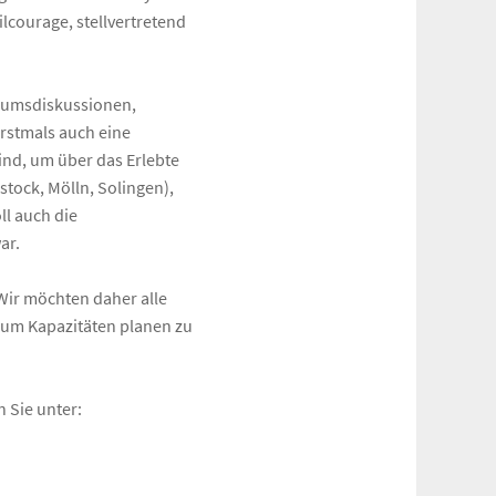
ilcourage, stellvertretend
iumsdiskussionen,
erstmals auch eine
ind, um über das Erlebte
ock, Mölln, Solingen),
ll auch die
ar.
 Wir möchten daher alle
, um Kapazitäten planen zu
 Sie unter: