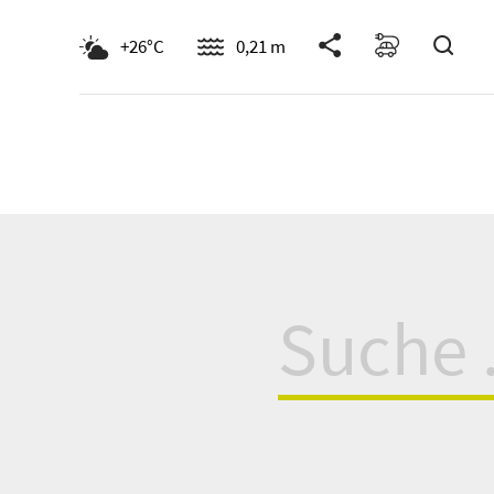
Such
+26°C
0,21 m
Suche
für: