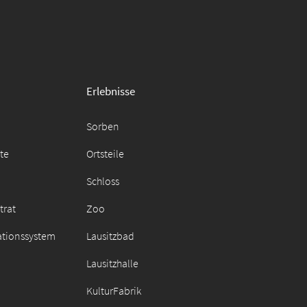
Erlebnisse
Sorben
äte
Ortsteile
Schloss
trat
Zoo
ationssystem
Lausitzbad
Lausitzhalle
KulturFabrik