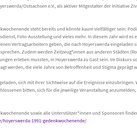
rswerda/Ostsachsen e.V., als aktiver Mitgestalter der Initiative Ziv
ochenende steht bereits und könnte kaum vielfältiger sein: Pod
sdienst, Foto-Ausstellung und vieles mehr. In diesem Jahr wird es 
enen Vertragsarbeitern geben, die nach Hoyerswerda eingeladen s
sprechen. Zudem werden Zeitzeug*innen aus anderen Städten (Rost
tungen erleben mussten, in Hoyerswerda zu Gast sein. Im Diskurs so
agt werden, die viele Jahre von Betroffenheit und Stigma geprägt w
geladen, sich mit ihrer Sichtweise auf die Ereignisse einzubringen.
hlossenen bitten, sich für die jeweilige Veranstaltung anzumelden
ochenende sowie alle Unterstützer*innen und Sponsoren finden
y.de/hoyerswerda-1991-gedenkwochenende/