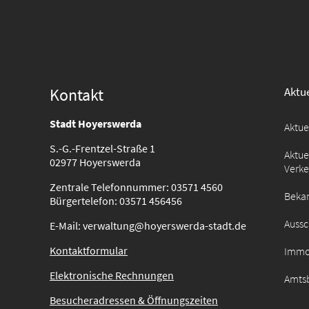
Kontakt
Aktue
Stadt Hoyerswerda
Aktu
S.-G.-Frentzel-Straße 1
Aktue
02977 Hoyerswerda
Verk
Zentrale Telefonnummer: 03571 4560
Beka
Bürgertelefon: 03571 456456
Auss
E-Mail: verwaltung@hoyerswerda-stadt.de
Kontaktformular
Immo
Elektronische Rechnungen
Amtsb
Besucheradressen & Öffnungszeiten