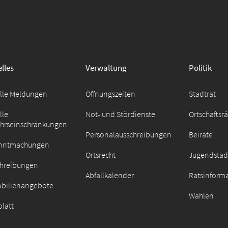
lles
Verwaltung
Politik
elle Meldungen
Öffnungszeiten
Stadtrat
lle
Not- und Stördienste
Ortschaftsr
ehrseinschränkungen
Personalausschreibungen
Beiräte
nntmachungen
Ortsrecht
Jugendstad
chreibungen
Abfallkalender
Ratsinform
bilienangebote
Wahlen
latt