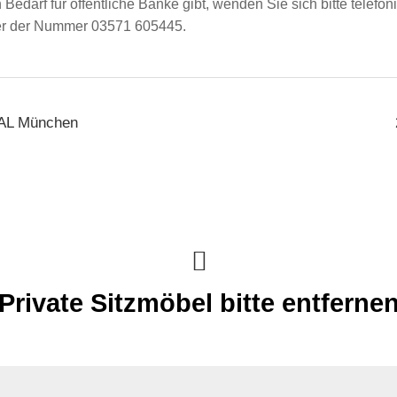
n Bedarf für öffentliche Bänke gibt, wenden Sie sich bitte telefon
ter der Nummer 03571 605445.
EAL München
Private Sitzmöbel bitte entferne