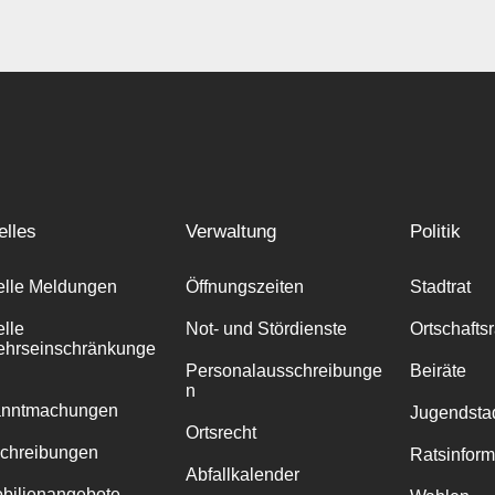
elles
Verwaltung
Politik
elle Meldungen
Öffnungszeiten
Stadtrat
elle
Not- und Stördienste
Ortschafts
ehrseinschränkunge
Personalausschreibunge
Beiräte
n
anntmachungen
Jugendstad
Ortsrecht
chreibungen
Ratsinfor
Abfallkalender
bilienangebote