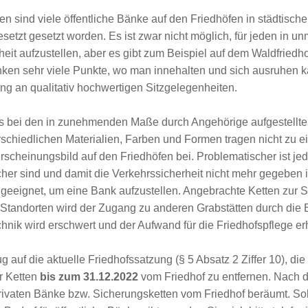
n sind viele öffentliche Bänke auf den Friedhöfen in städtische
esetzt gesetzt worden. Es ist zwar nicht möglich, für jeden in u
eit aufzustellen, aber es gibt zum Beispiel auf dem Waldfriedho
nken sehr viele Punkte, wo man innehalten und sich ausruhen k
ung an qualitativ hochwertigen Sitzgelegenheiten.
ngs bei den in zunehmenden Maße durch Angehörige aufgestellte
rschiedlichen Materialien, Farben und Formen tragen nicht zu e
rscheinungsbild auf den Friedhöfen bei. Problematischer ist je
cher sind und damit die Verkehrssicherheit nicht mehr gegeben is
 geeignet, um eine Bank aufzustellen. Angebrachte Ketten zur 
n Standorten wird der Zugang zu anderen Grabstätten durch die
hnik wird erschwert und der Aufwand für die Friedhofspflege erh
ug auf die aktuelle Friedhofssatzung (§ 5 Absatz 2 Ziffer 10), di
er Ketten
bis zum 31.12.2022
vom Friedhof zu entfernen. Nach 
rivaten Bänke bzw. Sicherungsketten vom Friedhof beräumt. Soll