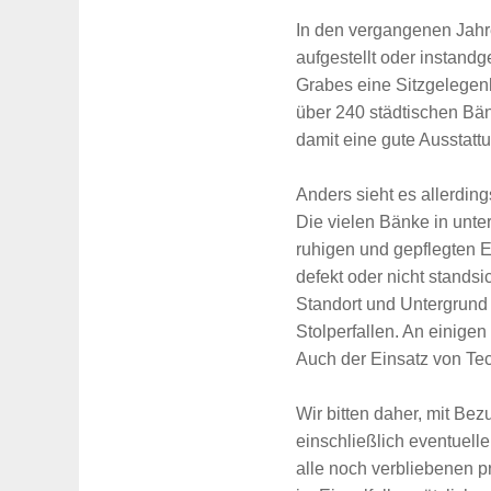
In den vergangenen Jahre
aufgestellt oder instandg
Grabes eine Sitzgelegenh
über 240 städtischen Bä
damit eine gute Ausstatt
Anders sieht es allerdi
Die vielen Bänke in unte
ruhigen und gepflegten E
defekt oder nicht standsi
Standort und Untergrund
Stolperfallen. An einige
Auch der Einsatz von Tec
Wir bitten daher, mit Bez
einschließlich eventuell
Suche
für:
alle noch verbliebenen p