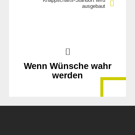
Knappschafts-Standort wird
ausgebaut
Suche
für:
Wenn Wünsche wahr
werden